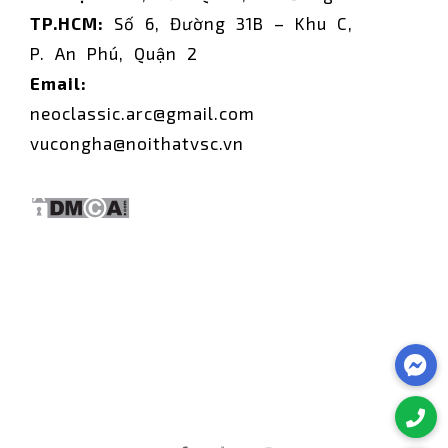
TP.HCM:
Số 6, Đường 31B – Khu C,
P. An Phú, Quận 2
Email:
neoclassic.arc@gmail.com
vucongha@noithatvsc.vn