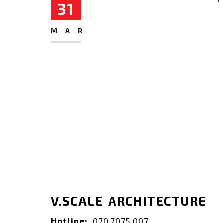
31
MAR
V.SCALE ARCHITECTURE
Hotline:
070.7075.007