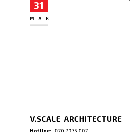
31
MAR
V.SCALE ARCHITECTURE
Hotline:
070.7075.007