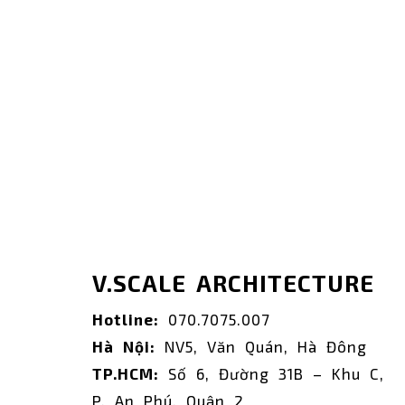
V.SCALE ARCHITECTURE
Hotline:
070.7075.007
Hà Nội:
NV5, Văn Quán, Hà Đông
TP.HCM:
Số 6, Đường 31B – Khu C,
P. An Phú, Quận 2