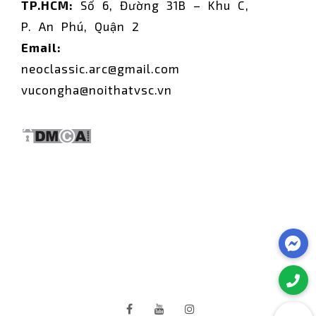
TP.HCM:
Số 6, Đường 31B – Khu C,
P. An Phú, Quận 2
Email:
neoclassic.arc@gmail.com
vucongha@noithatvsc.vn