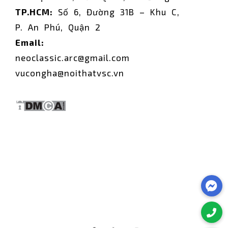
TP.HCM:
Số 6, Đường 31B – Khu C,
P. An Phú, Quận 2
Email:
neoclassic.arc@gmail.com
vucongha@noithatvsc.vn