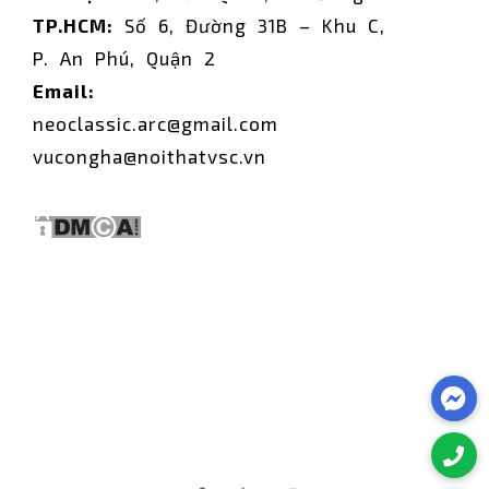
TP.HCM:
Số 6, Đường 31B – Khu C,
P. An Phú, Quận 2
Email:
neoclassic.arc@gmail.com
vucongha@noithatvsc.vn