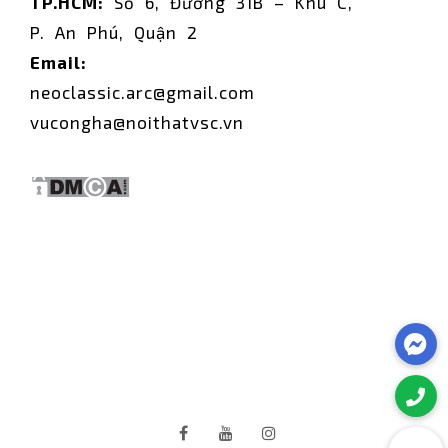
TP.HCM:
Số 6, Đường 31B – Khu C,
P. An Phú, Quận 2
Email:
neoclassic.arc@gmail.com
vucongha@noithatvsc.vn