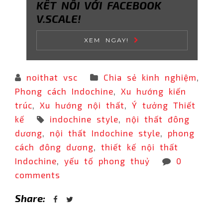
KẾT NỐI VỚI FACEBOOK
V.SCALE!
XEM NGAY!
noithat vsc
Chia sẻ kinh nghiệm
,
Phong cách Indochine
,
Xu hướng kiến
trúc
,
Xu hướng nội thất
,
Ý tưởng Thiết
kế
indochine style
,
nội thất đông
dương
,
nội thất Indochine style
,
phong
cách đông dương
,
thiết kế nội thất
Indochine
,
yếu tố phong thuỷ
0
comments
Share: