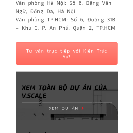
Văn phòng Hà Nội: Số 6, Đặng Văn
Ngữ, Đống Đa, Hà Nội
Văn phòng TP.HCM: Số 6, Đường 31B
– Khu C, P. An Phú, Quận 2, TP.HCM
Tư vấn trực tiếp với Kiến Trúc
Sư!
XEM TOÀN BỘ DỰ ÁN CỦA
V.SCALE
XEM DỰ ÁN