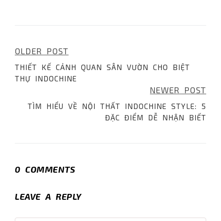
OLDER POST
Post
THIẾT KẾ CẢNH QUAN SÂN VƯỜN CHO BIỆT
navigation
THỰ INDOCHINE
NEWER POST
TÌM HIỂU VỀ NỘI THẤT INDOCHINE STYLE: 5
ĐẶC ĐIỂM DỄ NHẬN BIẾT
0 COMMENTS
LEAVE A REPLY